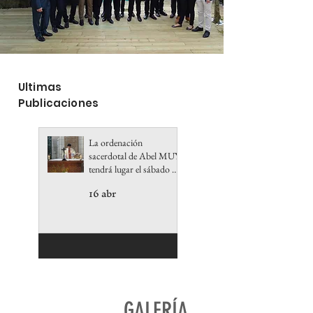
Ultimas
Publicaciones
La ordenación
sacerdotal de Abel MUY
tendrá lugar el sábado 27
de junio de 2026 a las 10
16 abr
de la mañana de la
catedral de Sainte Marie
de Bayona.
GALERÍA