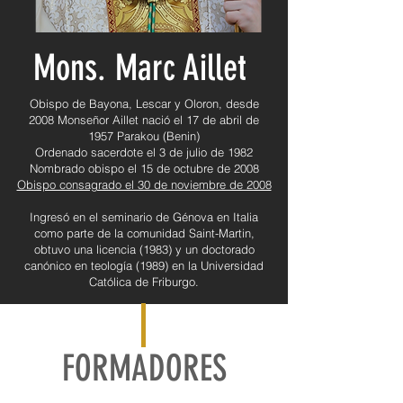
Mons. Marc Aillet
Obispo de Bayona, Lescar y Oloron, desde
2008 Monseñor Aillet nació el 17 de abril de
1957 Parakou (Benin)
Ordenado sacerdote el 3 de julio de 1982
Nombrado obispo el 15 de octubre de 2008
Obispo consagrado el 30 de noviembre de 2008
Ingresó en el seminario de Génova en Italia
como parte de la comunidad Saint-Martin,
obtuvo una licencia (1983) y un doctorado
canónico en teología (1989) en la Universidad
Católica de Friburgo.
FORMADORES